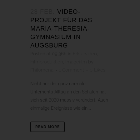
23 FEB.
VIDEO-
PROJEKT FÜR DAS
MARIA-THERESIA-
GYMNASIUM IN
AUGSBURG
Posted at 09:36h
in
Erklärvideo
,
Filmproduktion
,
Imagefilm
by
Philomena
1 Comment
0
Likes
Nicht nur der ganz normale
Unterrichts-Alltag an den Schulen hat
sich seit 2020 massiv verändert. Auch
einmalige Ereignisse wie ein...
READ MORE