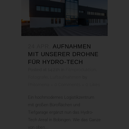
24 APR.
AUFNAHMEN
MIT UNSERER DROHNE
FÜR HYDRO-TECH
Posted at 14:21h
in
Filmproduktion
,
Fotografie
,
Luftaufnahmen
by
Philomena
0 Comments
0
Likes
Ein hochmodernes Logistikzentrum
mit großen Büroflächen und
Tiefgarage ergänzt nun das Hydro-
Tech Areal in Bobingen. Wie das Ganze
von oben...