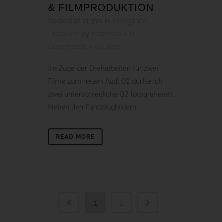
& FILMPRODUKTION
Posted at 11:31h
in
Fotografie
,
Produkte
by
matthias
0
Comments
0
Likes
Im Zuge der Dreharbeiten für zwei
Filme zum neuen Audi Q2 durfte ich
zwei unterschiedliche Q2 fotografieren.
Neben den Fahrzeugbildern...
READ MORE
1
2