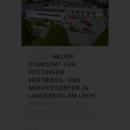
01 SEP.
NEUER
STANDORT FÜR
PÖTTINGER
VERTRIEBS- UND
SERVICECENTER IN
LANDSBERG AM LECH
Posted at 09:11h
in
Filmproduktion
,
Imagefilm
,
Landtechnik
by
Philomena
0 Comments
0
Likes