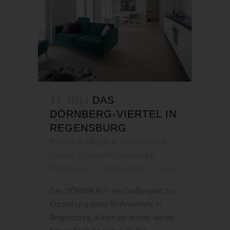
17 JULI
DAS
DÖRNBERG-VIERTEL IN
REGENSBURG
Posted at 08:50h
in
Architektur &
Interior
,
Fotografie
,
Interior
by
Philomena
0 Comments
0
Likes
Das DÖRNBERG - ein Großprojekt zur
Entstehung eines Wohnviertels in
Regensburg, dürfen wir immer wieder