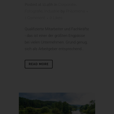
Posted at 11:46h
in
Corporate
,
Fotografie
,
Industrie
by
Philomena
1 Comment
0
Likes
Qualifizierte Mitarbeiter und Fachkräfte
- das ist einer der größten Engpässe
bei vielen Unternehmen. Grund genug,
sich als Arbeitgeber entsprechend...
READ MORE