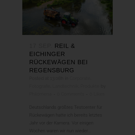
17 SEP.
REIL &
EICHINGER
RÜCKEWÄGEN BEI
REGENSBURG
Posted at 13:08h
in
Corporate
,
Fotografie
,
Landtechnik
,
Produkte
by
Philomena
0 Comments
0
Likes
Deutschlands größtes Testcenter für
Rückewägen hatte ich bereits letztes
Jahr vor der Kamera. Vor einigen
Wochen waren wir nun wieder...