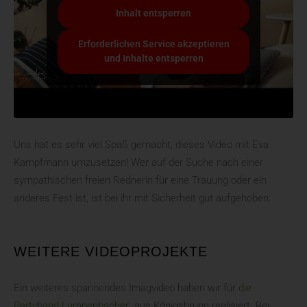
Inhalt entsperren
Erforderlichen Service akzeptieren
und Inhalte entsperren
Uns hat es sehr viel Spaß gemacht, dieses Video mit Eva
Kampfmann umzusetzen! Wer auf der Suche nach einer
sympathischen freien Rednerin für eine Trauung oder ein
anderes Fest ist, ist bei ihr mit Sicherheit gut aufgehoben.
WEITERE VIDEOPROJEKTE
Ein weiteres spannendes Imagvideo haben wir für
die
Partyband Lumpenbacher
aus Königsbrunn realisiert. Bei