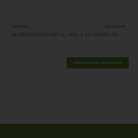
VORIGER
NÄCHSTER
AUSBILDUNGSSTART BEI MATTHIAS BAUMGARTNER
REIL & EICHINGER RÜCKEWÄGEN BEI REGENSBURG
ZURÜCK ZUR ÜBERSICHT