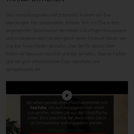
Das Vorstellungsvideo soll potentielle Kudnen von Eva
überzeugen. Der ausgewählte schöne Text von Eva in ihrer
angenehmen Sprechweise vermitteln zukünftigen Brautpaaren
und zu begleitenden Familien gleich einen Eindruck davon, wie
Eva ihre freien Reden gestaltet. Das Set für diesen Dreh
haben wir bewusst natürlich und klar gehalten. Warme Farben
und viel grün unterstreichen Evas natürliche und
sympathische Art.
Sie sehen gerade einen Platzhalterinhalt von
YouTube
. Um auf den eigentlichen Inhalt
zuzugreifen, klicken Sie auf die Schaltfläche
unten. Bitte beachten Sie, dass dabei Daten
an Drittanbieter weitergegeben werden.
Mehr Informationen