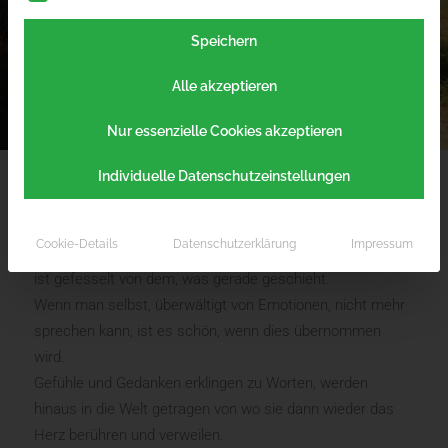
Speichern
Alle akzeptieren
Nur essenzielle Cookies akzeptieren
Individuelle Datenschutzeinstellungen
Es gibt Momente im Leben, die rauben einem den Atem.
Cookie-Details
Datenschutzerklärung
Impressum
Man kann nicht mehr sprechen. Die Zeit steht still. Man
ist gefesselt von dem, was gerade geschieht.
Wenn man selbst, überwältigt von Emotionen, nicht mehr
sprechen kann, ist es schön, wenn dies übernommen
wird.
Gefühle und Gedanken erklingen zu Worten, werden
hinaus in die Welt getragen von wo sie dann wieder das
Herz berühren und verweilen.