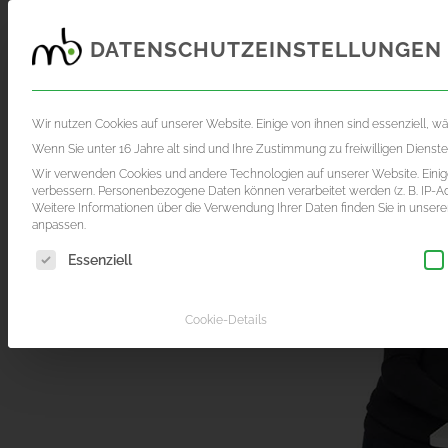
DATENSCHUTZEINSTELLUNGEN
FOTOGRAFIE
FILMPRODUKTION
AKTUE
Wir nutzen Cookies auf unserer Website. Einige von ihnen sind essenziell, w
Wenn Sie unter 16 Jahre alt sind und Ihre Zustimmung zu freiwilligen Diens
Wir verwenden Cookies und andere Technologien auf unserer Website. Einige
verbessern.
Personenbezogene Daten können verarbeitet werden (z. B. IP-Adr
Weitere Informationen über die Verwendung Ihrer Daten finden Sie in unser
anpassen.
Es folgt eine Liste der Service-Gruppen, für die eine Einwil
Essenziell
Cookie-Details