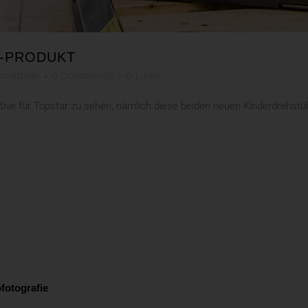
I-PRODUKT
matthias
0 Comments
0
Likes
ve für Topstar zu sehen, nämlich diese beiden neuen Kinderdrehstühl
fotografie