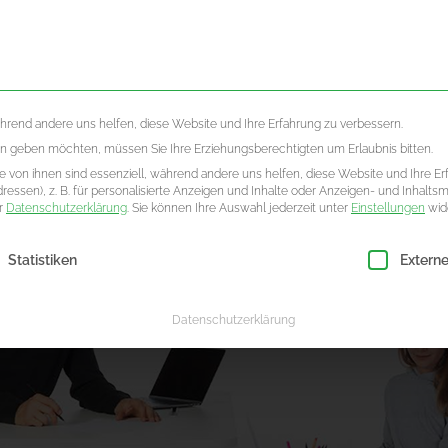
LLES
ÜBE
ährend andere uns helfen, diese Website und Ihre Erfahrung zu verbessern.
ten geben möchten, müssen Sie Ihre Erziehungsberechtigten um Erlaubnis bitten.
 von ihnen sind essenziell, während andere uns helfen, diese Website und Ihre Er
essen), z. B. für personalisierte Anzeigen und Inhalte oder Anzeigen- und Inhalts
er
Datenschutzerklärung
.
Sie können Ihre Auswahl jederzeit unter
Einstellungen
wid
ligung erteilt werden kann. Die erste Service-Gruppe ist essenzie
Statistiken
Extern
Datenschutzerklärung