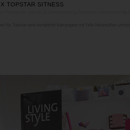
 X TOPSTAR SITNESS
on
,
Fotografie
,
Handel & Dienstleistung
,
Produkte
,
Werbespot
by
n wir für Topstar eine komplette Kampagne mit Felix Neureuther umset