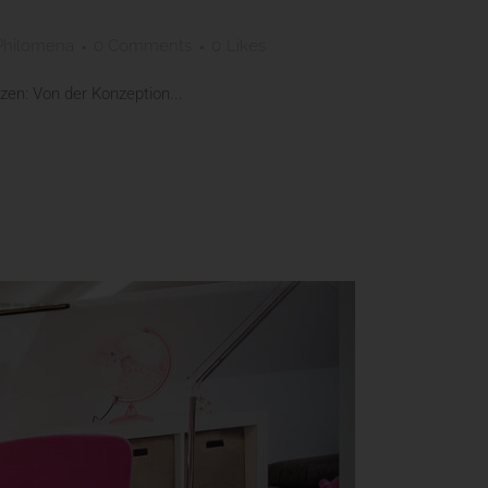
Philomena
0 Comments
0
Likes
zen: Von der Konzeption...