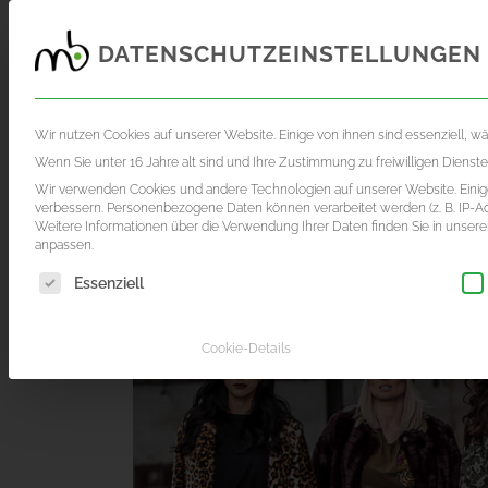
DATENSCHUTZEINSTELLUNGEN
FOTOGRAFIE
FILMPRODUKTION
AKTUE
Wir nutzen Cookies auf unserer Website. Einige von ihnen sind essenziell, w
Wenn Sie unter 16 Jahre alt sind und Ihre Zustimmung zu freiwilligen Diens
Wir verwenden Cookies und andere Technologien auf unserer Website. Einige
verbessern.
Personenbezogene Daten können verarbeitet werden (z. B. IP-Adr
Weitere Informationen über die Verwendung Ihrer Daten finden Sie in unser
anpassen.
Es folgt eine Liste der Service-Gruppen, für die eine Einwil
Essenziell
Cookie-Details