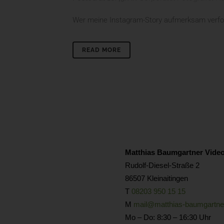
Wer meine Instagram-Story aufmerksam verfolg
READ MORE
Matthias Baumgartner Video
Rudolf-Diesel-Straße 2
86507 Kleinaitingen
T
08203 950 15 15
M
mail@matthias-baumgartne
Mo – Do: 8:30 – 16:30 Uhr