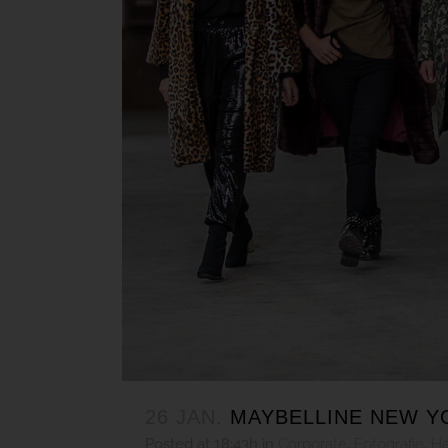
26 JAN.
MAYBELLINE NEW Y
Posted at 18:43h
in
Corporate
,
Fotografie
,
Ha