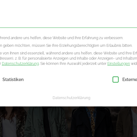
LLES
ÜBE
ährend andere uns helfen, diese Website und Ihre Erfahrung zu verbessern.
ten geben möchten, müssen Sie Ihre Erziehungsberechtigten um Erlaubnis bitten.
 von ihnen sind essenziell, während andere uns helfen, diese Website und Ihre Er
essen), z. B. für personalisierte Anzeigen und Inhalte oder Anzeigen- und Inhalts
er
Datenschutzerklärung
.
Sie können Ihre Auswahl jederzeit unter
Einstellungen
wid
ligung erteilt werden kann. Die erste Service-Gruppe ist essenzie
Statistiken
Extern
Datenschutzerklärung