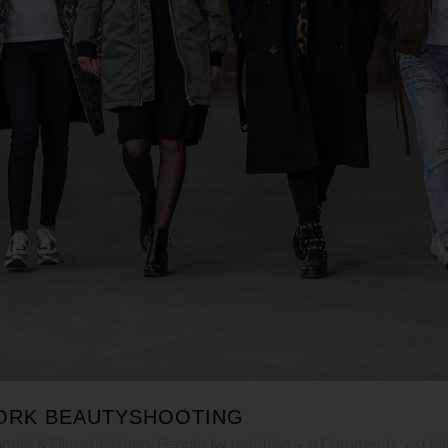
ORK BEAUTYSHOOTING
ndel & Dienstleistung
,
People
by
matthias
0 Comments
0
Li