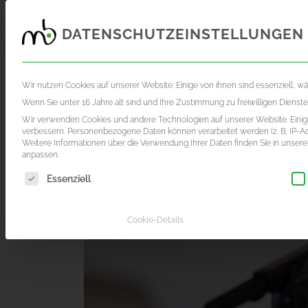
DATENSCHUTZEINSTELLUNGEN
FOTOGRAFIE
FILMPRODUKTION
AKTUE
Wir nutzen Cookies auf unserer Website. Einige von ihnen sind essenziell, w
Wenn Sie unter 16 Jahre alt sind und Ihre Zustimmung zu freiwilligen Diens
Wir verwenden Cookies und andere Technologien auf unserer Website. Einige
verbessern.
Personenbezogene Daten können verarbeitet werden (z. B. IP-Adr
Weitere Informationen über die Verwendung Ihrer Daten finden Sie in unser
anpassen.
Es folgt eine Liste der Service-Gruppen, für die eine Einwil
Essenziell
Cookie-Details