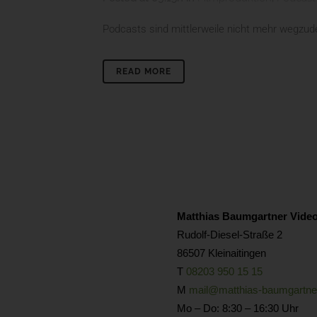
Podcasts sind mittlerweile nicht mehr wegzude
READ MORE
Matthias Baumgartner Video
Rudolf-Diesel-Straße 2
86507 Kleinaitingen
T
08203 950 15 15
M
mail@matthias-baumgartne
Mo – Do: 8:30 – 16:30 Uhr