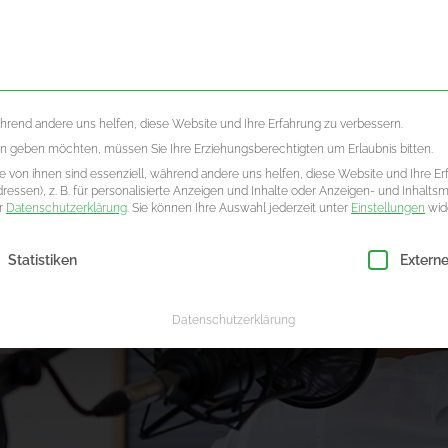
LLES
ÜBE
ährend andere uns helfen, diese Website und Ihre Erfahrung zu verbessern.
ten geben möchten, müssen Sie Ihre Erziehungsberechtigten um Erlaubnis bitten.
 von ihnen sind essenziell, während andere uns helfen, diese Website und Ihre Er
essen), z. B. für personalisierte Anzeigen und Inhalte oder Anzeigen- und Inhalts
er
Datenschutzerklärung
.
Sie können Ihre Auswahl jederzeit unter
Einstellungen
wid
ligung erteilt werden kann. Die erste Service-Gruppe ist essenzie
Statistiken
Extern
Datenschutzerklärung