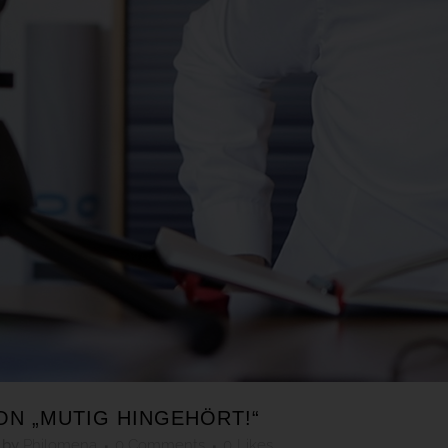
N „MUTIG HINGEHÖRT!“
by
Philomena
0 Comments
0
Likes