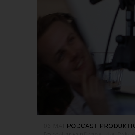
06 MAI
PODCAST PRODUKTIO
Posted at 09:15h
in
Filmproduktion
,
Podcast