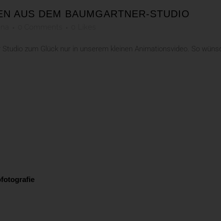
EN AUS DEM BAUMGARTNER-STUDIO
ena
0 Comments
0
Likes
er Studio zum Glück nur in unserem kleinen Animationsvideo. So wünsc
fotografie