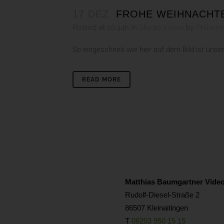
17 DEZ.
FROHE WEIHNACHT
Posted at 10:44h
in
Studio Intern
by
Philom
So eingeschneit wie hier auf dem Bild ist uns
READ MORE
Matthias Baumgartner Video
Rudolf-Diesel-Straße 2
86507 Kleinaitingen
T
08203 950 15 15