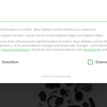
LLES
ÜBE
ährend andere uns helfen, diese Website und Ihre Erfahrung zu verbessern.
ten geben möchten, müssen Sie Ihre Erziehungsberechtigten um Erlaubnis bitten.
 von ihnen sind essenziell, während andere uns helfen, diese Website und Ihre Er
essen), z. B. für personalisierte Anzeigen und Inhalte oder Anzeigen- und Inhalts
er
Datenschutzerklärung
.
Sie können Ihre Auswahl jederzeit unter
Einstellungen
wid
ligung erteilt werden kann. Die erste Service-Gruppe ist essenzie
Statistiken
Extern
Datenschutzerklärung