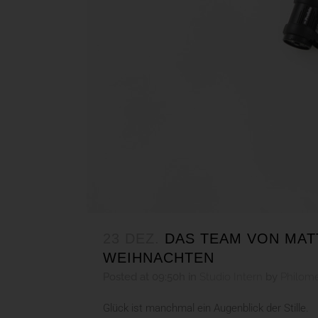
23 DEZ.
DAS TEAM VON MA
WEIHNACHTEN
Posted at 09:50h
in
Studio Intern
by
Philom
Glück ist manchmal ein Augenblick der Stille.