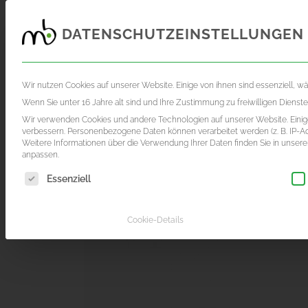
DATENSCHUTZEINSTELLUNGEN
FOTOGRAFIE
FILMPRODUKTION
AKTUE
Wir nutzen Cookies auf unserer Website. Einige von ihnen sind essenziell, w
Wenn Sie unter 16 Jahre alt sind und Ihre Zustimmung zu freiwilligen Diens
Wir verwenden Cookies und andere Technologien auf unserer Website. Einige
verbessern.
Personenbezogene Daten können verarbeitet werden (z. B. IP-Adr
Weitere Informationen über die Verwendung Ihrer Daten finden Sie in unser
anpassen.
Es folgt eine Liste der Service-Gruppen, für die eine Einwil
Essenziell
Cookie-Details