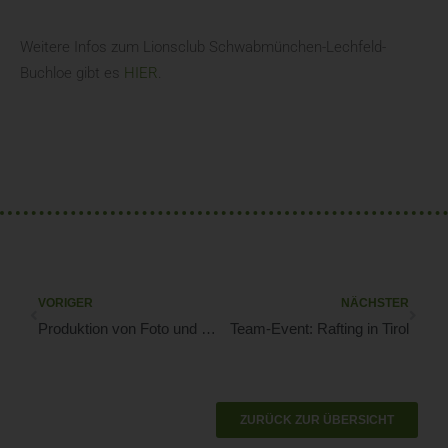
Weitere Infos zum Lionsclub Schwabmünchen-Lechfeld-
Buchloe gibt es
HIER
.
VORIGER
NÄCHSTER
Produktion von Foto und Video für Industrie
Team-Event: Rafting in Tirol
ZURÜCK ZUR ÜBERSICHT