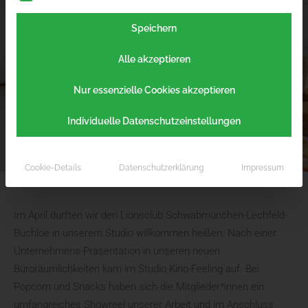
Speichern
Alle akzeptieren
Nur essenzielle Cookies akzeptieren
Individuelle Datenschutzeinstellungen
Cookie-Details
Datenschutzerklärung
Impressum
Im April durften wir den Lionsclub Schwabmünchen-Lechfeld-
Buchloe in unserem Studio willkommen heißen. Nach einer
Unternehmens-Präsentation in unseren neuen
Büroräumlichkeiten kam im Studio Kino-Feeling auf. Bei
Popcorn und Snacks haben sich die Mitglieder*innen ein
umfangreiches Showreel unserer Arbeit und im Anschluss