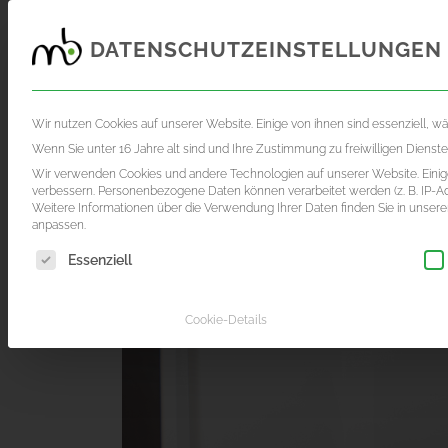
DATENSCHUTZEINSTELLUNGEN
FOTOGRAFIE
FILMPRODUKTION
AKTUE
Wir nutzen Cookies auf unserer Website. Einige von ihnen sind essenziell, w
Wenn Sie unter 16 Jahre alt sind und Ihre Zustimmung zu freiwilligen Diens
Wir verwenden Cookies und andere Technologien auf unserer Website. Einige
verbessern.
Personenbezogene Daten können verarbeitet werden (z. B. IP-Adr
Weitere Informationen über die Verwendung Ihrer Daten finden Sie in unser
anpassen.
Es folgt eine Liste der Service-Gruppen, für die eine Einwil
Essenziell
Cookie-Details