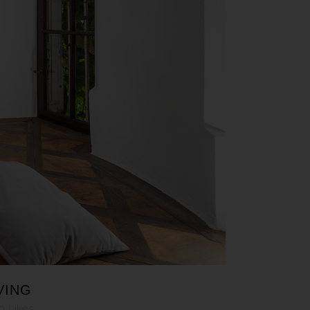
VING
0
Likes