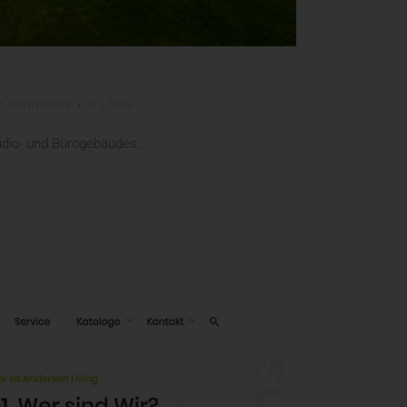
 Comments
0
Likes
udio- und Bürogebäudes...