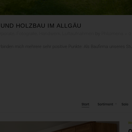
 UND HOLZBAU IM ALLGÄU
rporate
,
Fotografie
,
Handwerk
,
Luftaufnahmen
by
Philomena
0
rbinden mich mehrere sehr positive Punkte: Als Baufirma unseres St