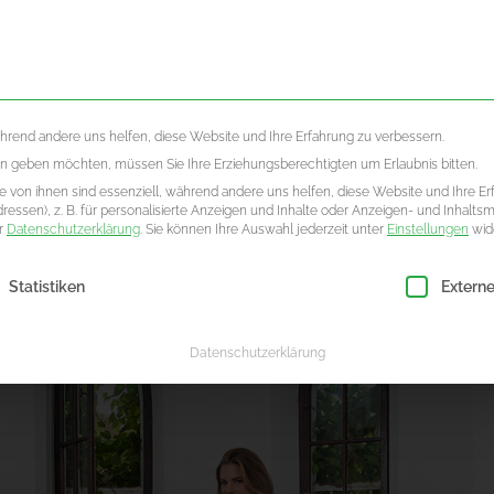
LLES
ÜBE
ährend andere uns helfen, diese Website und Ihre Erfahrung zu verbessern.
ten geben möchten, müssen Sie Ihre Erziehungsberechtigten um Erlaubnis bitten.
 von ihnen sind essenziell, während andere uns helfen, diese Website und Ihre Er
essen), z. B. für personalisierte Anzeigen und Inhalte oder Anzeigen- und Inhalts
er
Datenschutzerklärung
.
Sie können Ihre Auswahl jederzeit unter
Einstellungen
wid
ligung erteilt werden kann. Die erste Service-Gruppe ist essenzie
Statistiken
Extern
Datenschutzerklärung