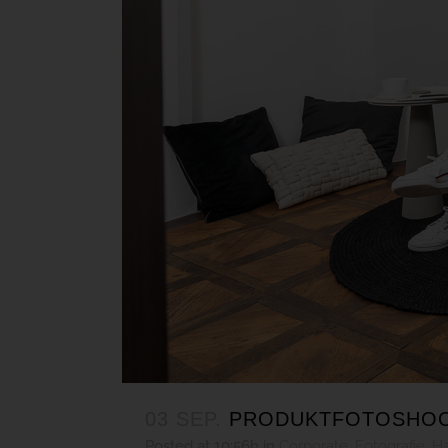
03 SEP.
PRODUKTFOTOSHOOT
Posted at 10:56h
in
Corporate
,
Fotografie
,
Ha